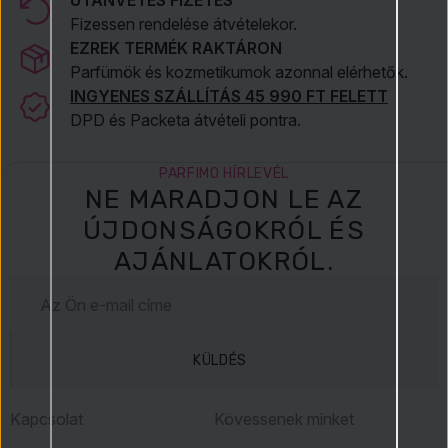
Fizessen rendelése átvételekor.
EZREK TERMÉK RAKTÁRON
Parfümök és kozmetikumok azonnal elérhetők.
INGYENES SZÁLLÍTÁS 45 990 FT FELETT
DPD és Packeta átvételi pontra.
PARFIMO HÍRLEVÉL
NE MARADJON LE AZ
ÚJDONSÁGOKRÓL ÉS
AJÁNLATOKRÓL.
KÜLDÉS
Kapcsolat
Kövessenek minket