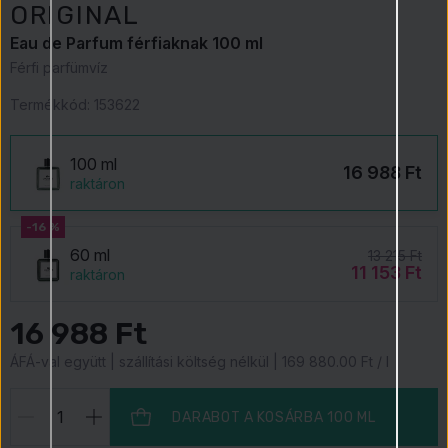
ORIGINAL
Eau de Parfum férfiaknak 100 ml
Férfi parfümvíz
Termékkód:
153622
100 ml
16 988 Ft
raktáron
-16 %
60 ml
13 215 Ft
11 153 Ft
raktáron
16 988 Ft
ÁFÁ-val együtt | szállítási költség nélkül | 169 880.00 Ft / l
DARABOT A KOSÁRBA
100 ML