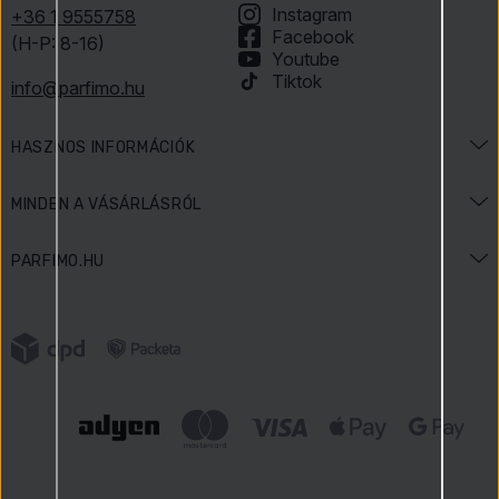
Instagram
+36 1 9555758
Facebook
(H-P: 8-16)
Youtube
Tiktok
info@parfimo.hu
HASZNOS INFORMÁCIÓK
Illatenciklopédia
MINDEN A VÁSÁRLÁSRÓL
Szépségenciklopédia
Szállítás és fizetés
PARFIMO.HU
Akciók és ünnepek
Fizetési módok
Kapcsolat
Játékszabályzat
Termékvisszaküldés
Írtak rólunk
Vásárlói vélemények
Termék reklamációja
Karrier
Parfimo Blog
Adatvédelmi irányelvek
Előnyeink
Általános Szerződési Feltételek
Tanúsított üzlet