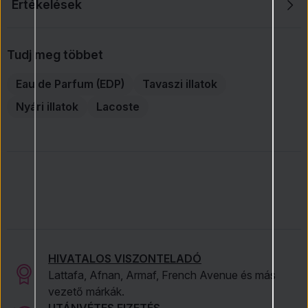
Értékelések
Tudj meg többet
Eau de Parfum (EDP)
Tavaszi illatok
Nyári illatok
Lacoste
HIVATALOS VISZONTELADÓ
Lattafa, Afnan, Armaf, French Avenue és más
vezető márkák.
UTÁNVÉTES FIZETÉS