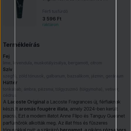
Férfi tusfürdő
3 596 Ft
raktáron
Termékleírás
Fej
lime, levendula, muskotályzsálya, bergamott, citrom
Szív
szegfű, zöld tónusok, galbanum, bazsalikom, jázmin, geránium
Háttér
tonkabab, ámbra, pézsma, tölgyzuzmó (tölgymoha), vetiver,
cédrus
A
Lacoste Original
a Lacoste Fragrances új, férfiaknak
készült
aromás fougère illata
, amely 2024-ben került
piacra. Ezt a modern illatot Anne Flipo és Tanguy Guesnet
parfümőrök alkották meg. Az illat friss és fűszeres
tónusokkal nyit: a szikrázó
bergamot
, a pikáns
rózsabors