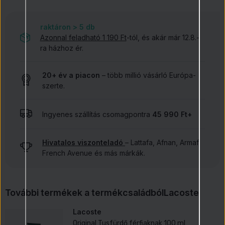
raktáron > 5
db
Azonnal feladható 1 190 Ft
-tól, és akár már 12.8.-
ra házhoz ér.
20+ év a piacon
– több millió vásárló Európa-
szerte.
Ingyenes szállítás csomagpontra
45 990 Ft+
Hivatalos viszonteladó
– Lattafa, Afnan, Armaf,
French Avenue és más márkák.
További termékek a termékcsaládból
Lacoste
Lacoste
Original Tusfürdő férfiaknak 100 ml