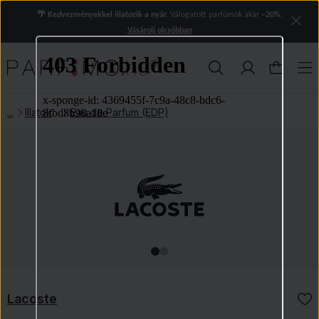
🌴 Kedvezményekkel illatozik a nyár.
Válogatott parfümök akár
−20%
.
Vásárolj olcsóbban
Illatok
Eau de Parfum (EDP)
Lacoste