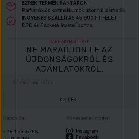
EZREK TERMÉK RAKTÁRON
Parfümök és kozmetikumok azonnal elérhetők.
INGYENES SZÁLLÍTÁS 45 990 FT FELETT
DPD és Packeta átvételi pontra.
PARFIMO HÍRLEVÉL
NE MARADJON LE AZ
ÚJDONSÁGOKRÓL ÉS
AJÁNLATOKRÓL.
KÜLDÉS
Kapcsolat
Kövessenek minket
Instagram
+36 1 9555758
Facebook