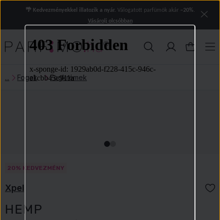
🌴 Kedvezményekkel illatozik a nyár.
Válogatott parfümök akár
−20%
.
Vásárolj olcsóbban
Fogak
Fogkrémek
20% KEDVEZMÉNY
Xpel
HEMP