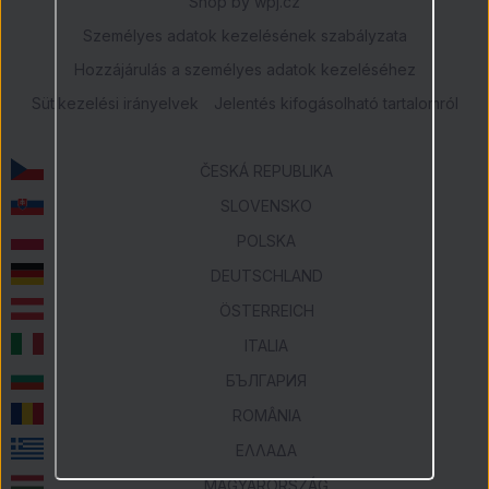
Shop by
wpj.cz
Személyes adatok kezelésének szabályzata
Hozzájárulás a személyes adatok kezeléséhez
Sütikezelési irányelvek
Jelentés kifogásolható tartalomról
ČESKÁ REPUBLIKA
SLOVENSKO
POLSKA
DEUTSCHLAND
ÖSTERREICH
ITALIA
БЪЛГАРИЯ
ROMÂNIA
ΕΛΛΑΔΑ
MAGYARORSZÁG