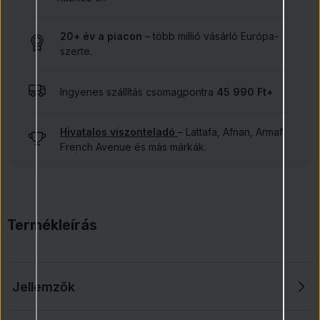
20+ év a piacon
– több millió vásárló Európa-
szerte.
Ingyenes szállítás csomagpontra
45 990 Ft+
Hivatalos viszonteladó
– Lattafa, Afnan, Armaf,
French Avenue és más márkák.
Termékleírás
Jellemzők