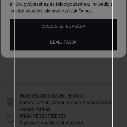
a sütik gyűjtéséhez és feldolgozásához, mi pedig a
Fogkefe
legjobb vásárlási élményt nyújtjuk Önnek.
Tudj meg többet
ÖSSZES ELFOGADÁSA
Fogkrémek
Xpel
BEÁLLÍTÁSOK
HIVATALOS VISZONTELADÓ
Lattafa, Afnan, Armaf, French Avenue és más
vezető márkák.
UTÁNVÉTES FIZETÉS
Fizessen rendelése átvételekor.