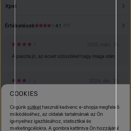
Xpel
Értékelések
4.1
(17)
2025. márc. 10.
A paszta jó, az ecset szöszöket hagy maga után.
2024. dec. 25.
Még nem tudom értékelni.
COOKIES
Cégünk
sütiket
használ kedvenc e-shopja megfelelő
működéséhez, az oldalak tartalmának az Ön
Összetevők
igényeihez igazításához, statisztikai és
marketingcélokra. A gombra kattintva Ön hozzájárul
Fogkrém 100 ml