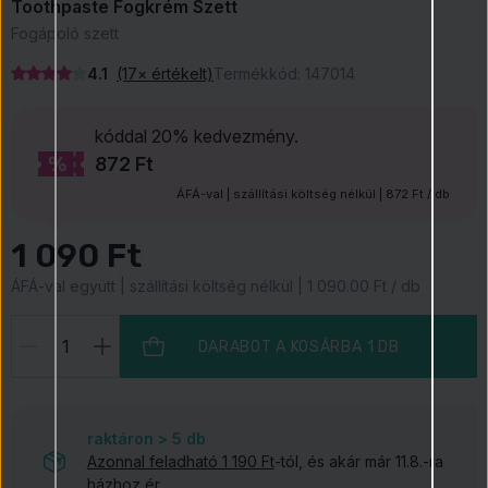
Toothpaste Fogkrém Szett
Fogápoló szett
4.1
(17× értékelt)
Termékkód:
147014
kóddal 20% kedvezmény.
872 Ft
ÁFÁ-val | szállítási költség nélkül | 872 Ft / db
1 090 Ft
ÁFÁ-val együtt | szállítási költség nélkül | 1 090.00 Ft / db
DARABOT A KOSÁRBA
1 DB
raktáron > 5
db
Azonnal feladható 1 190 Ft
-tól, és akár már 11.8.-ra
házhoz ér.