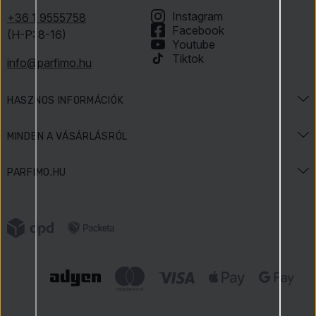
Instagram
+36 1 9555758
Facebook
(H-P: 8-16)
Youtube
Tiktok
info@parfimo.hu
HASZNOS INFORMÁCIÓK
Illatenciklopédia
MINDEN A VÁSÁRLÁSRÓL
Szépségenciklopédia
Szállítás és fizetés
PARFIMO.HU
Akciók és ünnepek
Fizetési módok
Kapcsolat
Játékszabályzat
Termékvisszaküldés
Írtak rólunk
Vásárlói vélemények
Termék reklamációja
Karrier
Parfimo Blog
Adatvédelmi irányelvek
Előnyeink
Általános Szerződési Feltételek
Tanúsított üzlet