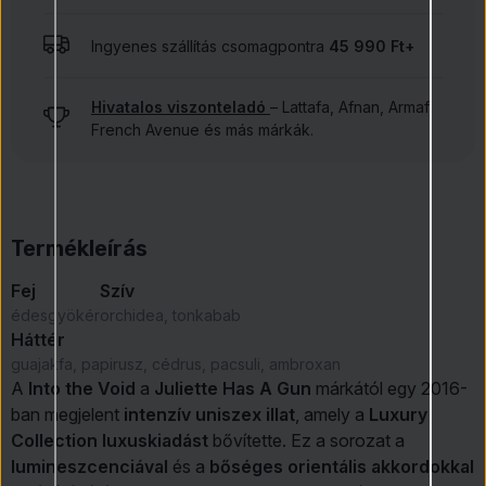
Ingyenes szállítás csomagpontra
45 990 Ft+
Hivatalos viszonteladó
– Lattafa, Afnan, Armaf,
French Avenue és más márkák.
Termékleírás
Fej
Szív
édesgyökér
orchidea, tonkabab
Háttér
guajakfa, papirusz, cédrus, pacsuli, ambroxan
A
Into the Void
a
Juliette Has A Gun
márkától egy 2016-
ban megjelent
intenzív uniszex illat
, amely a
Luxury
Collection luxuskiadást
bővítette. Ez a sorozat a
lumineszcenciával
és a
bőséges orientális akkordokkal