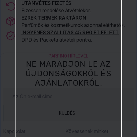
UTÁNVÉTES FIZETÉS
Fizessen rendelése átvételekor.
EZREK TERMÉK RAKTÁRON
Parfümök és kozmetikumok azonnal elérhetők.
INGYENES SZÁLLÍTÁS 45 990 FT FELETT
DPD és Packeta átvételi pontra.
PARFIMO HÍRLEVÉL
NE MARADJON LE AZ
ÚJDONSÁGOKRÓL ÉS
AJÁNLATOKRÓL.
KÜLDÉS
Kapcsolat
Kövessenek minket