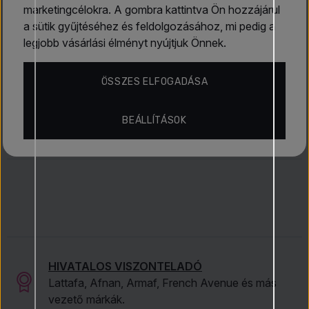
viseléshez
marketingcélokra. A gombra kattintva Ön hozzájárul
ideális a
téli időszakban
, amikor
sötét
Értékelések
energiája
a sütik gyűjtéséhez és feldolgozásához, mi pedig a
teljesen kibontakozik, és
luxus
, valamint
titokzatosság
legjobb vásárlási élményt nyújtjuk Önnek.
fátylába burkol.
Tudj meg többet
ÖSSZES ELFOGADÁSA
Eau de Parfum (EDP)
Parfüm-Tester
Téli illatok
Rejtett kincsek
Juliette Has A Gun
BEÁLLÍTÁSOK
HIVATALOS VISZONTELADÓ
Lattafa, Afnan, Armaf, French Avenue és más
vezető márkák.