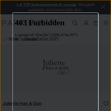
⭐ A TOP kedvezmények itt vannak.
Válogatott
parfümök most kedvezőbb áron.
Illatok
Eau de Parfum (EDP)
Juliette Has A Gun